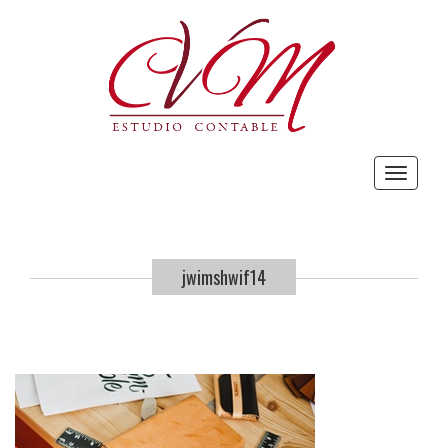
Toggle
navigat
jwimshwif14