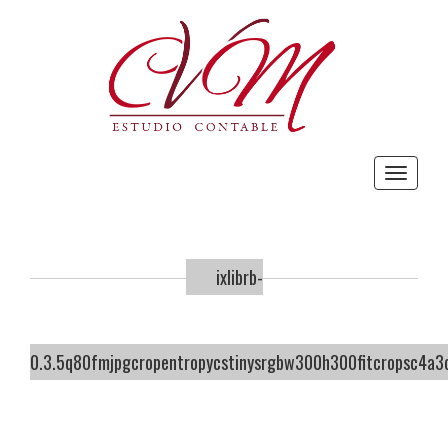
Toggle
navigat
ixlibrb-
0.3.5q80fmjpgcropentropycstinysrgbw300h300fitcropsc4