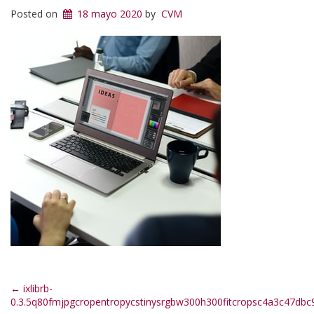
Posted on
18 mayo 2020
by
CVM
Post
←
ixlibrb-
0.3.5q80fmjpgcropentropycstinysrgbw300h300fitcropsc4a3c47db