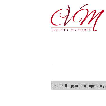
0.3.5q80fmjpgcropentropycstin