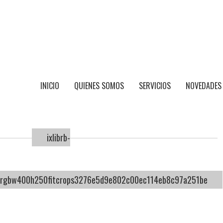
INICIO
QUIENES SOMOS
SERVICIOS
NOVEDADES
ixlibrb-
ysrgbw400h250fitcrops3276e5d9e802c00ec114eb8c97a251be