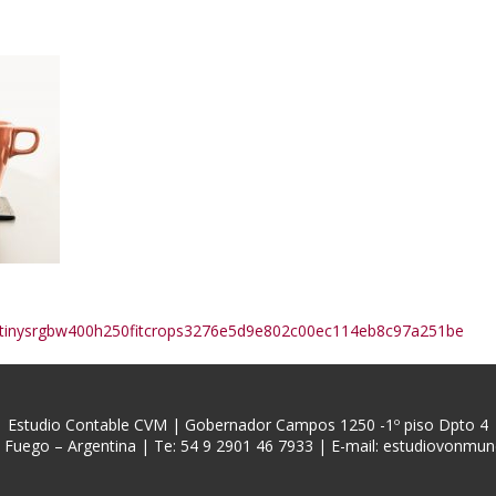
cstinysrgbw400h250fitcrops3276e5d9e802c00ec114eb8c97a251be
Estudio Contable CVM | Gobernador Campos 1250 -1º piso Dpto 4
l Fuego – Argentina | Te: 54 9 2901 46 7933 | E-mail:
estudiovonmun