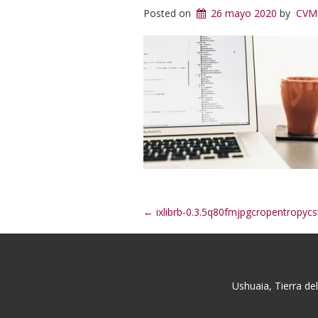
Posted on
26 mayo 2020
by
CVM
Post
←
ixlibrb-0.3.5q80fmjpgcropentropy
navigation
Ushuaia, Tierra de