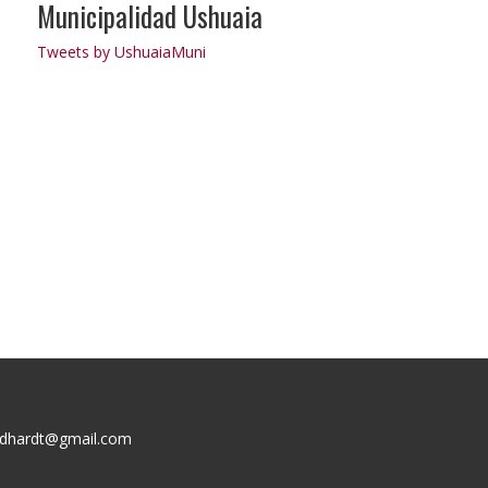
Municipalidad Ushuaia
Tweets by UshuaiaMuni
dhardt@gmail.com