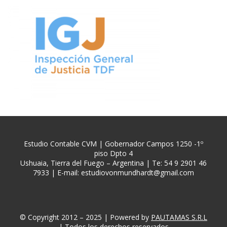
Estudio Contable CVM | Gobernador Campos 1250 -1º
piso Dpto 4
Ushuaia, Tierra del Fuego – Argentina | Te: 54 9 2901 46
7933 | E-mail:
estudiovonmundhardt@gmail.com
© Copyright 2012 – 2025 | Powered by
PAUTAMAS S.R.L
| Todos los derechos reservados